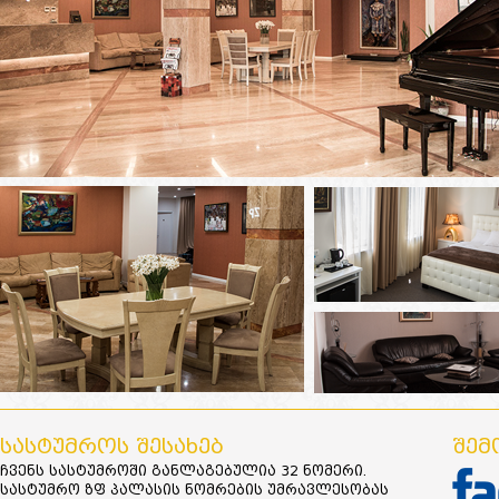
ᲡᲐᲡᲢᲣᲛᲠᲝᲡ ᲨᲔᲡᲐᲮᲔᲑ
ᲨᲔᲛ
ჩვენს სასტუმროში განლაგებულია 32 ნომერი.
სასტუმრო ზფ პალასის ნომრების უმრავლესობას