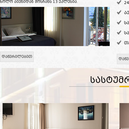
ხოლო აივნიდან მოსჩანს 13 ეკლესია.
2
ა
ს
ს
თ
დაწვრილებით
დაწ
ᲡᲐᲡᲢᲣᲛ