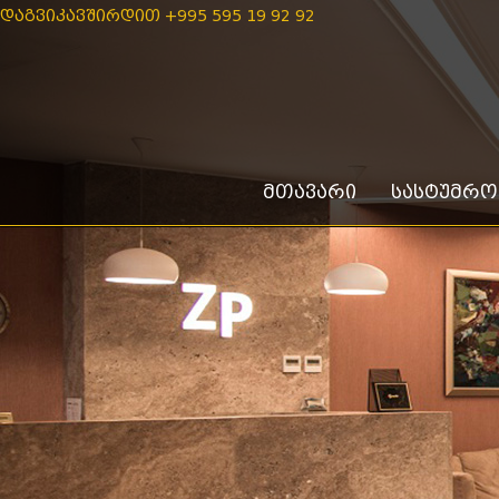
ᲓᲐᲒᲕᲘᲙᲐᲕᲨᲘᲠᲓᲘᲗ +995 595 19 92 92
ᲛᲗᲐᲕᲐᲠᲘ
ᲡᲐᲡᲢᲣᲛᲠᲝᲡ